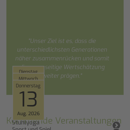
"Unser Ziel ist es, dass die
unterschiedlichsten Generationen
näher zusammenrücken und somit
die gegenseitige Wertschätzung
Dienstag
weiter prägen."
11
Mittwoch
12
Donnerstag
13
Aug. 2026
Aug. 2026
Aug. 2026
Kommende Veranstaltungen
Stuhlyoga
Sport und Spiel