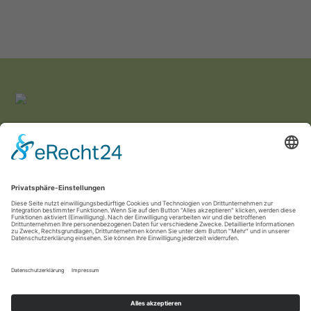
Team Irmi vereint gUG
Viertelsweg 57a
04157 Leipzig
info(at)teamirmivereint.de
0341 - 248 534 57
Impressum
Datenschutz